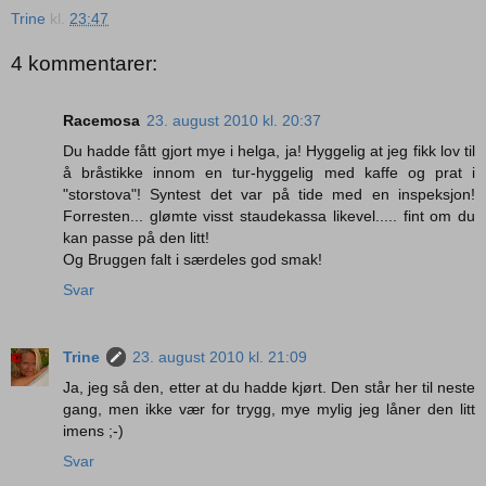
Trine
kl.
23:47
4 kommentarer:
Racemosa
23. august 2010 kl. 20:37
Du hadde fått gjort mye i helga, ja! Hyggelig at jeg fikk lov til
å bråstikke innom en tur-hyggelig med kaffe og prat i
"storstova"! Syntest det var på tide med en inspeksjon!
Forresten... glømte visst staudekassa likevel..... fint om du
kan passe på den litt!
Og Bruggen falt i særdeles god smak!
Svar
Trine
23. august 2010 kl. 21:09
Ja, jeg så den, etter at du hadde kjørt. Den står her til neste
gang, men ikke vær for trygg, mye mylig jeg låner den litt
imens ;-)
Svar