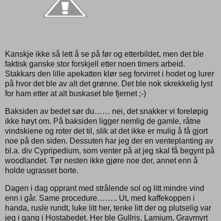
Kanskje ikke så lett å se på før og etterbildet, men det ble
faktisk ganske stor forskjell etter noen timers arbeid.
Stakkars den lille apekatten klør seg forvirret i hodet og lurer
på hvor det ble av alt det grønne. Det ble nok skrekkelig lyst
for ham etter at alt buskaset ble fjernet ;-)
Baksiden av bedet sør du…… nei, det snakker vi foreløpig
ikke høyt om. På baksiden ligger nemlig de gamle, råtne
vindskiene og roter det til, slik at det ikke er mulig å få gjort
noe på den siden. Dessuten har jeg der en venteplanting av
bl.a. div Cypripedium, som venter på at jeg skal få begynt på
woodlandet. Tør nesten ikke gjøre noe der, annet enn å
holde ugrasset borte.
Dagen i dag opprant med strålende sol og litt mindre vind
enn i går. Same procedure…….. Ut, med kaffekoppen i
handa, rusle rundt, luke litt her, tenke litt der og plutselig var
jeg i gang i Hostabedet. Her ble Gullris, Lamium, Gravmyrt