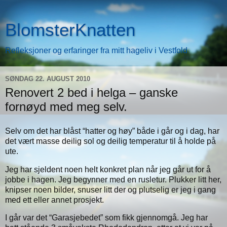
BlomsterKnatten
Refleksjoner og erfaringer fra mitt hageliv i Vestfold
SØNDAG 22. AUGUST 2010
Renovert 2 bed i helga – ganske
fornøyd med meg selv.
Selv om det har blåst “hatter og høy” både i går og i dag, har
det vært masse deilig sol og deilig temperatur til å holde på
ute.
Jeg har sjeldent noen helt konkret plan når jeg går ut for å
jobbe i hagen. Jeg begynner med en rusletur. Plukker litt her,
knipser noen bilder, snuser litt der og plutselig er jeg i gang
med ett eller annet prosjekt.
I går var det “Garasjebedet” som fikk gjennomgå. Jeg har