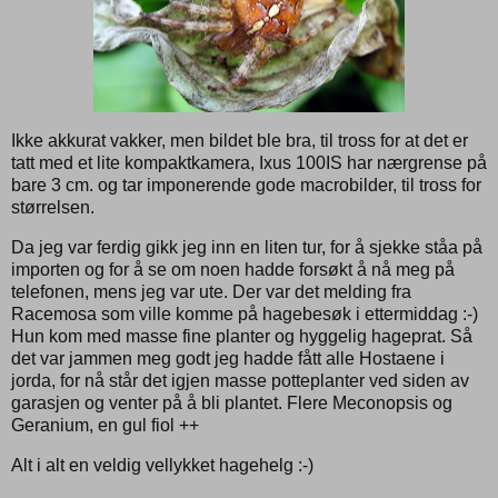
Ikke akkurat vakker, men bildet ble bra, til tross for at det er
tatt med et lite kompaktkamera, Ixus 100IS har nærgrense på
bare 3 cm. og tar imponerende gode macrobilder, til tross for
størrelsen.
Da jeg var ferdig gikk jeg inn en liten tur, for å sjekke ståa på
importen og for å se om noen hadde forsøkt å nå meg på
telefonen, mens jeg var ute. Der var det melding fra
Racemosa som ville komme på hagebesøk i ettermiddag :-)
Hun kom med masse fine planter og hyggelig hageprat. Så
det var jammen meg godt jeg hadde fått alle Hostaene i
jorda, for nå står det igjen masse potteplanter ved siden av
garasjen og venter på å bli plantet. Flere Meconopsis og
Geranium, en gul fiol ++
Alt i alt en veldig vellykket hagehelg :-)