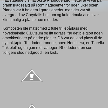
hatt stående 3 småvokste Rhododendron, etter at vi var på
brannskadesalg på Rom hagesenter for noen uker siden.
Planen var å ha dem i garasjebedet, men det var så
overgrodd av Corydalis Luteum og kuleprimula at det var
klin umulig å plante noe mer der.
Komposten ble matet med 2 fulle trillebårlass med
hovedsakelig C.Luteum og litt ugrass, før det ble gjort noen
omrokkeringer på andre planter. DA var det god plass til de
nyinnkjøpte Rhododendronene, noen Heuchera, en Tiarella
“ink blot” og en gammel variegert Rhododendron som
tidligere stod nedgrodd i en krok.