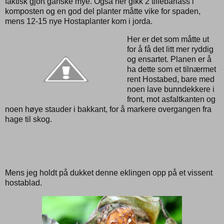
faktisk gjort ganske mye. Også her gikk 2 tillebårlass i
komposten og en god del planter måtte vike for spaden,
mens 12-15 nye Hostaplanter kom i jorda.
Her er det som måtte ut
for å få det litt mer ryddig
og ensartet. Planen er å
ha dette som et tilnærmet
rent Hostabed, bare med
noen lave bunndekkere i
front, mot asfaltkanten og
noen høye stauder i bakkant, for å markere overgangen fra
hage til skog.
Mens jeg holdt på dukket denne eklingen opp på et vissent
hostablad.