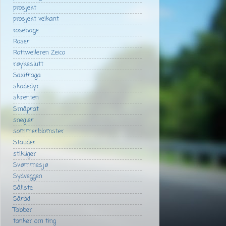
prosjekt
prosjekt veikant
rosehage
Roser
Rottweileren Zeico
røykeslutt
Saxifraga
skadedyr
skrenten
Småprat
snegler
sommerblomster
Stauder
stikliger
Svømmesjø
Sydveggen
Såliste
Såråd
Tabber
tanker om ting