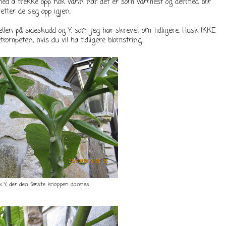
e med å trekke opp nok vann når det er som varmest og dermed blir
retter de seg opp igjen.
ellen på sideskudd og Y, som jeg har skrevet om tidligere. Husk IKKE
ompeten, hvis du vil ha tidligere blomstring.
k Y, der den første knoppen dannes