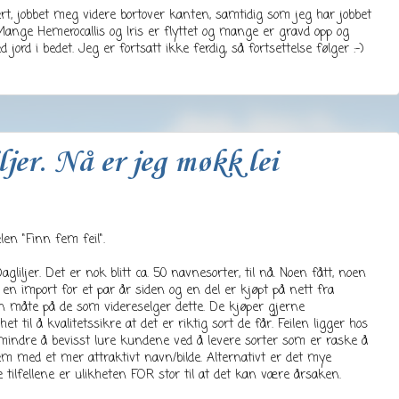
rt, jobbet meg videre bortover kanten, samtidig som jeg har jobbet
ange Hemerocallis og Iris er flyttet og mange er gravd opp og
 jord i bedet. Jeg er fortsatt ikke ferdig, så fortsettelse følger :-)
ljer. Nå er jeg møkk lei
len "Finn fem feil".
liljer. Det er nok blitt ca. 50 navnesorter, til nå. Noen fått, noen
en import for et par år siden og en del er kjøpt på nett fra
en måte på de som videreselger dette. De kjøper gjerne
et til å kvalitetssikre at det er riktig sort de får. Feilen ligger hos
indre å bevisst lure kundene ved å levere sorter som er raske å
m med et mer attraktivt navn/bilde. Alternativt er det mye
 tilfellene er ulikheten FOR stor til at det kan være årsaken.