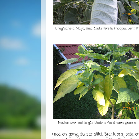
Brugmansia Maya, med årets første knopper. Sent m
Nesten over natta går bladene fra å være grønne ti
med en gang du ser slikt. Sjekk om jorda er