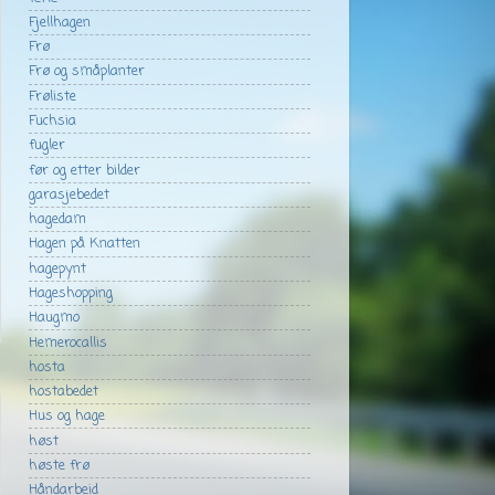
Fjellhagen
Frø
Frø og småplanter
Frøliste
Fuchsia
fugler
før og etter bilder
garasjebedet
hagedam
Hagen på Knatten
hagepynt
Hageshopping
Haugmo
Hemerocallis
hosta
hostabedet
Hus og hage
høst
høste frø
Håndarbeid