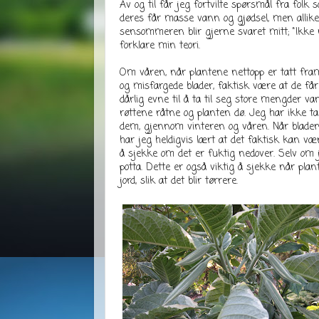
Av og til får jeg fortvilte spørsmål fra folk
deres får masse vann og gjødsel, men allikev
sensommeren blir gjerne svaret mitt; "Ikke 
forklare min teori.
Om våren, når plantene nettopp er tatt fram
og misfargede blader, faktisk være at de får
dårlig evne til å ta til seg store mengder va
røttene råtne og planten dø. Jeg har ikke t
dem, gjennom vinteren og våren. Når bladene
har jeg heldigvis lært at det faktisk kan vær
å sjekke om det er fuktig nedover. Selv om jo
potta. Dette er også viktig å sjekke når plan
jord, slik at det blir tørrere.