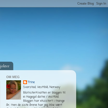
jekter
OM MEG
Trine
Svarstad, Vestfold, Norway
BlomsterKnatten er bloggen til
ei Hagegal dame i Vestfold.
Bloggen har eksistert i mange
år, men de siste årene har jeg ikke vært