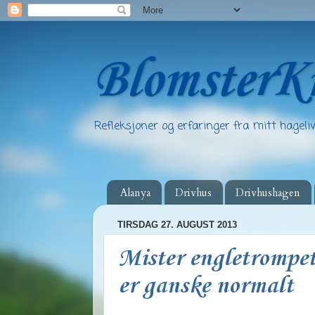
BlomsterK
Refleksjoner og erfaringer fra mitt hageliv
Alanya
Drivhus
Drivhushagen
TIRSDAG 27. AUGUST 2013
Mister engletrompete
er ganske normalt