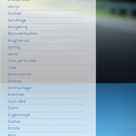
alanya
Aurikler
barnehage
beskjæring
Blomsterknatten
brugmansia
bytting
canna
Casa particulare
Cuba
darwinplanter
Drivhus
Drivhushagen
drømmer
Dyra våre
Ekorn
Engletrompet
Exotica
Familie
ferie