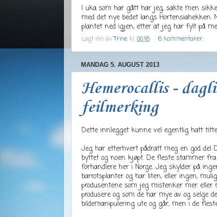
I uka som har gått har jeg, sakte men sikke
med det nye bedet langs Hortensiahekken. M
plantet ned igjen, etter at jeg har fylt på med
Lagt inn av
Trine
kl.
00:16
6 kommentarer:
MANDAG 5. AUGUST 2013
Hemerocallis - dagli
feilmerking
Dette innlegget kunne vel egentlig hatt titte
Jeg har etterhvert pådratt meg en god del Dag
byttet og noen kjøpt. De fleste stammer fra 
forhandlere her i Norge. Jeg skylder på ing
barrotsplanter og har liten, eller ingen, muligh
produsentene som jeg mistenker mer eller m
produsere og som de har mye av og selge de
bildemanipulering ute og går, men i de fleste