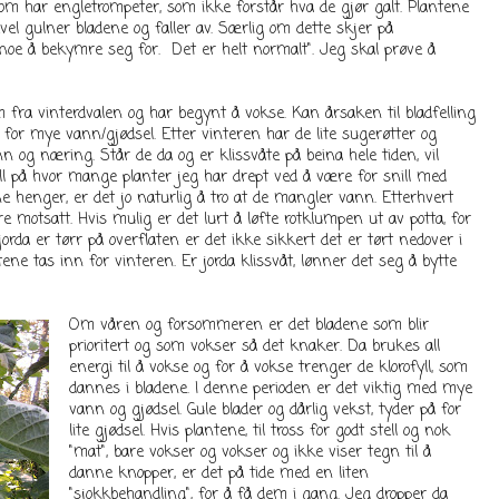
 som har engletrompeter, som ikke forstår hva de gjør galt. Plantene
el gulner bladene og faller av. Særlig om dette skjer på
noe å bekymre seg for. Det er helt normalt". Jeg skal prøve å
 fra vinterdvalen og har begynt å vokse. Kan årsaken til bladfelling
 for mye vann/gjødsel. Etter vinteren har de lite sugerøtter og
nn og næring. Står de da og er klissvåte på beina hele tiden, vil
all på hvor mange planter jeg har drept ved å være for snill med
 henger, er det jo naturlig å tro at de mangler vann. Etterhvert
e motsatt. Hvis mulig er det lurt å løfte rotklumpen ut av potta, for
rda er tørr på overflaten er det ikke sikkert det er tørt nedover i
tene tas inn for vinteren. Er jorda klissvåt, lønner det seg å bytte
Om våren og forsommeren er det bladene som blir
prioritert og som vokser så det knaker. Da brukes all
energi til å vokse og for å vokse trenger de klorofyll, som
dannes i bladene. I denne perioden er det viktig med mye
vann og gjødsel. Gule blader og dårlig vekst, tyder på for
lite gjødsel. Hvis plantene, til tross for godt stell og nok
"mat", bare vokser og vokser og ikke viser tegn til å
danne knopper, er det på tide med en liten
"sjokkbehandling", for å få dem i gang. Jeg dropper da