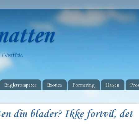
natten
 i Vestfold
Engletrompeter
Exotica
Formering
Hagen
Pros
n din blader? Ikke fortvil, det