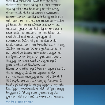
flink til å oppdatere. Skal forsøke å bli
flinkere framover nå og dele både nyttige
tips og bilder fra hage og planteliv. Nylig
flyttet vi skikkelig på landet, i Svarstad,
utenfor Larvik. Landlig, solrikt og fredelig, 7
mål tomt. Her brukes det meste av fritiden
på hage, planter og håndarbeid. Drivhuset
mitt, som jeg er så glad i, ligger foreløpig i
deler under terrassen, men jeg håper det
skal bli tid til å få det opp igjen nå
sommeren 2024. På plantesiden er det
Engletrompet som har hovedfokus. Pr. i dag
(2024) har jeg ca. 100 forskjellige sorter. I
nettbutikken BlomsterKnatten, selger jeg
småplanter av Engletrompet, samt andre
ting jeg har overskudd av. Jeg er også
ganske aktiv på Facebook, hvor
BlomsterKnatten også har sin egen side. Du
finner meg også på Instagram, under
samme navn, men jeg er nok ikke SÅ flink
til å oppdatere der, selv om jeg forsøker å
huske på det også, når jeg legger ut nyheter.
Det ligger nok allerede en del nyttige innlegg i
bloggen, så føl deg som hjemme og bla
gjennom det som måtte være av interesse.
Vis hele profilen min