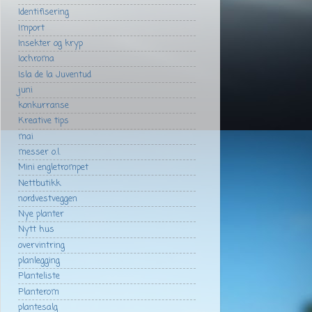
Identifisering
Import
Insekter og kryp
Iochroma
Isla de la Juventud
juni
konkurranse
Kreative tips
mai
messer o.l.
Mini engletrompet
Nettbutikk
nordvestveggen
Nye planter
Nytt hus
overvintring
planlegging
Planteliste
Planterom
plantesalg