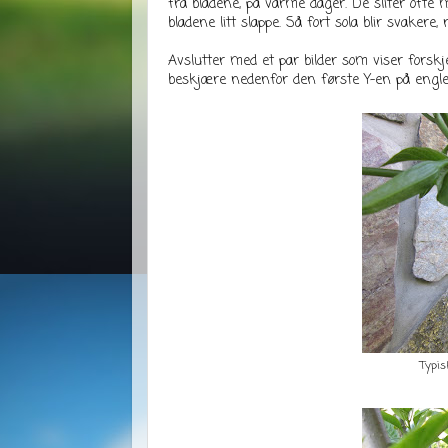
fra bladene, på varme dager. De sliter oft
bladene litt slappe. Så fort sola blir svakere, 
Avslutter med et par bilder som viser forskj
beskjære nedenfor den første Y-en på engletr
Typis