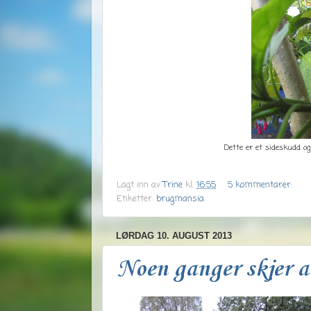
Dette er et sideskudd og
Lagt inn av
Trine
kl.
16:55
5 kommentarer:
Etiketter:
brugmansia
LØRDAG 10. AUGUST 2013
Noen ganger skjer a