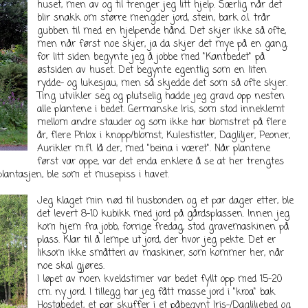
huset, men av og til trenger jeg litt hjelp. Særlig når det
blir snakk om større mengder jord, stein, bark o.l. trår
gubben til med en hjelpende hånd. Det skjer ikke så ofte,
men når først noe skjer, ja da skjer det mye på en gang.
for litt siden begynte jeg å jobbe med "Kantbedet" på
østsiden av huset. Det begynte egentlig som en liten
rydde- og lukesjau, men så skjedde det som så ofte skjer.
Ting utvikler seg og plutselig hadde jeg gravd opp nesten
alle plantene i bedet. Germanske Iris, som stod inneklemt
mellom andre stauder og som ikke har blomstret på flere
år, flere Phlox i knopp/blomst, Kulestistler, Dagliljer, Peoner,
Aurikler m.fl. lå der, med "beina i været". Når plantene
først var oppe, var det enda enklere å se at her trengtes
plantasjen, ble som et musepiss i havet.
Jeg klaget min nød til husbonden og et par dager etter, ble
det levert 8-10 kubikk med jord på gårdsplassen. Innen jeg
kom hjem fra jobb, forrige fredag, stod gravemaskinen på
plass. Klar til å lempe ut jord, der hvor jeg pekte. Det er
liksom ikke småtteri av maskiner, som kommer her, når
noe skal gjøres.
I løpet av noen kveldstimer var bedet fyllt opp med 15-20
cm. ny jord. I tillegg har jeg fått masse jord i "kroa" bak
Hostabedet, et par skuffer i et påbegynt Iris-/Dagliljebed og