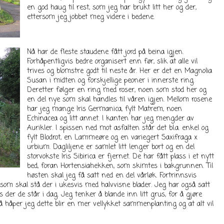
en god haug til rest, som jeg har brukt litt her og der,
ettersom jeg jobbet meg videre i bedene.
Nå har de fleste staudene fått jord på beina igjen.
Forhåpentligvis bedre organisert enn før, slik at alle vil
trives og blomstre godt til neste år. Her er det en Magnolia
Susan i midten og forskjellige peoner i innerste ring.
Deretter følger en ring med roser, noen som stod her og
en del nye som skal handles til våren igjen. Mellom rosene
har jeg mange Iris Germanica, fylt Matrem, noen
Echinacea og litt annet. I kanten har jeg mengder av
Aurikler. I spissen ned mot asfalten står det bl.a. enkel og
fylt Blodrot, en Lammeøre og en variegert Saxifraga x
urbium. Dagliljene er samlet litt lenger bort og en del
storvokste Iris Sibirica er fjernet. De har fått plass i et nytt
bed, foran Hortensiahekken, som skimtes i bakgrunnen. Til
høsten skal jeg få satt ned en del vårløk. Fortrinnsvis
, som skal stå der i ukesvis med halvvisne blader. Jeg har også satt
s der de står i dag. Jeg tenker å blande inn litt grus, for å gjøre
. Nå håper jeg dette blir en mer vellykket sammenplanting og at alt vil