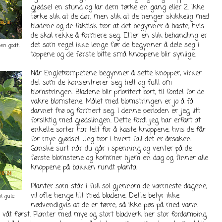
gjødsel en stund og lar dem tørke en gang eller 2. Ikke
tørke slik at de dør, men slik at de henger skikkelig med
bladene og de faktisk tror at det begynner å haste, hvis
de skal rekke å formere seg. Etter en slik behandling er
det som regel ikke lenge før de begynner å dele seg i
en godt.
toppene og de første bitte små knoppene blir synlige.
Når Engletrompetene begynner å sette knopper, virker
det som de konsentrerer seg helt og fullt om
blomstringen. Bladene blir prioritert bort, til fordel for de
vakre blomstene. Målet med blomstringen er jo å få
dannet frø og formert seg. I denne perioden er jeg litt
forsiktig med gjødslingen. Dette fordi jeg har erfart at
enkelte sorter har lett for å kaste knoppene, hvis de får
for mye gjødsel. Jeg tror i hvert fall det er årsaken.
Ganske surt når du går i spenning og venter på de
første blomstene og kommer hjem en dag og finner alle
knoppene på bakken rundt planta.
Planter som står i full sol gjennom de varmeste dagene,
vil ofte henge litt med bladene. Dette betyr ikke
l gule
nødvendigvis at de er tørre, så ikke pøs på med vann
 våt først. Planter med mye og stort bladverk her stor fordamping