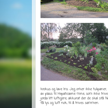
krokus og lave Iris. Jeg orker ikke tulipaner
av plass til Hepaticaene mine, som ikke trive
jorda litt luftigere, akkurat der de skal stå
få lys og luft nok, til å trives sammen.